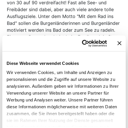
von 30 auf 90 verdreifacht! Fast alle See- und
Freibäder sind dabei, aber auch viele andere tolle
Ausflugsziele. Unter dem Motto "Mit dem Rad ins
Bad" sollen die Burgenländerinnen und Burgenländer
motiviert werden ins Bad oder zum See zu radeln.
Ein neuer Sammelpunkt ist beim Familypark in St.
Margarethen. Familien, die zum Park radeln, können
ihr Fahrrad bequem und sicher beim Eingang in den
Familypark abstellen. Auch E-Bike Ladestationen
Diese Webseite verwendet Cookies
sind vorhanden. Schon ab drei eingesammelten
Orten, kann man einen von 50 tollen Preisen
Wir verwenden Cookies, um Inhalte und Anzeigen zu
gewinnen. Sammelt man fünf Orte ein, nimmt man
personalisieren und die Zugriffe auf unsere Website zu
an der Verlosung der Hauptpreise teil – einen
analysieren. Außerdem geben wir Informationen zu Ihrer
Burgenland Gutschein im Wert von 200 Euro und
Verwendung unserer Website an unsere Partner für
fünf Burgenland Radtrikots.
Bundesweit gibt es
Werbung und Analysen weiter. Unsere Partner führen
verschiedenste Räder, Hotelgutscheine und
diese Informationen möglicherweise mit weiteren Daten
spannende Bücher zu gewinnen. Eine Teilnahme an
zusammen, die Sie ihnen bereitgestellt haben oder die
der Aktion ist ausschließlich mit der Österreich
sie im Rahmen Ihrer Nutzung der Dienste gesammelt
radelt App möglich. Eine Übersicht über alle
haben. Soweit deine getroffenen Einstellungen auch