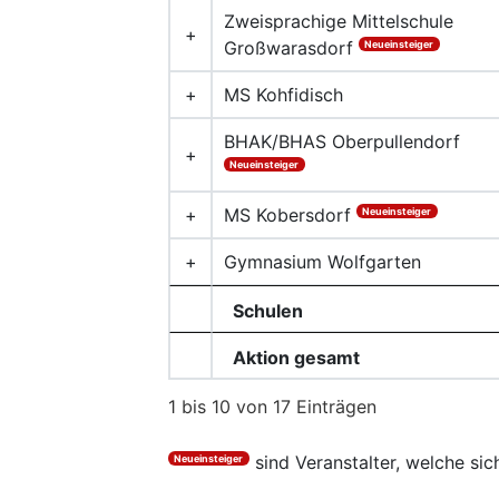
Zweisprachige Mittelschule
+
Großwarasdorf
Neueinsteiger
+
MS Kohfidisch
BHAK/BHAS Oberpullendorf
+
Neueinsteiger
+
MS Kobersdorf
Neueinsteiger
+
Gymnasium Wolfgarten
Schulen
Aktion gesamt
1 bis 10 von 17 Einträgen
sind Veranstalter, welche sic
Neueinsteiger