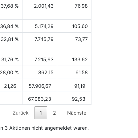
37,68 %
2.001,43
76,98
36,84 %
5.174,29
105,60
32,81 %
7.745,79
73,77
31,76 %
7.215,63
133,62
28,00 %
862,15
61,58
21,26
57.906,67
91,19
67.083,23
92,53
Zurück
1
2
Nächste
ten 3 Aktionen nicht angemeldet waren.