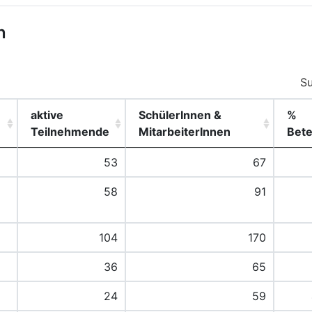
n
S
aktive
SchülerInnen &
%
Teilnehmende
MitarbeiterInnen
Bete
53
67
58
91
104
170
36
65
24
59